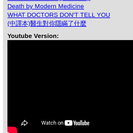
Death by Modern Medicine
WHAT DOCTORS DON'T TELL YOU
(中譯本)醫生對你隱瞞了什麼
Youtube Version: