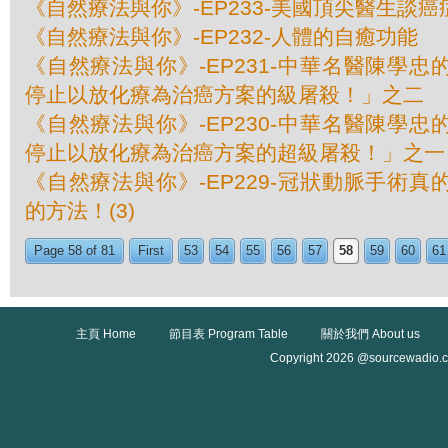
《自然療法與你》-EP233-美國頂尖醫​​生談
《自然療法與你》-EP232-人體的自癒功能
《自然療法與你》-EP231-中華名醫陳學
停止以放化療為治癌方案的級屠殺！」之二
《自然療法與你》-EP230-中華名醫陳學
停止以放化療為治癌方案的超級屠殺！」之一
《自然療法與你》-EP229-冠狀動脈手術
的方法！(3)
Page 58 of 81
First
53
54
55
56
57
58
59
60
61
主頁 Home
節目表 Program Table
關於我們 About us
Copyright 2026 @sourcewadio.