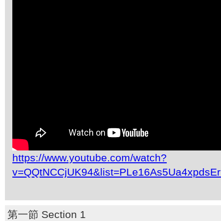
https://www.youtube.com/watch?
v=QQtNCCjUK94&list=PLe16As5Ua4xpdsE
第一節 Section 1