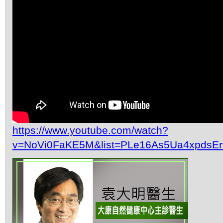
https://www.youtube.com/watch?
v=NoVi0FaKE5M&list=PLe16As5Ua4xpdsE