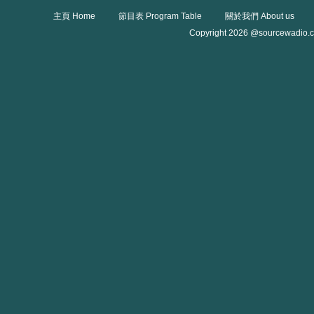
主頁 Home
節目表 Program Table
關於我們 About us
Copyright 2026 @sourcewadio.