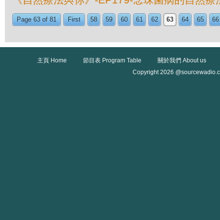
Page 63 of 81
First
58
59
60
61
62
63
64
65
66
主頁 Home
節目表 Program Table
關於我們 About us
Copyright 2026 @sourcewadio.