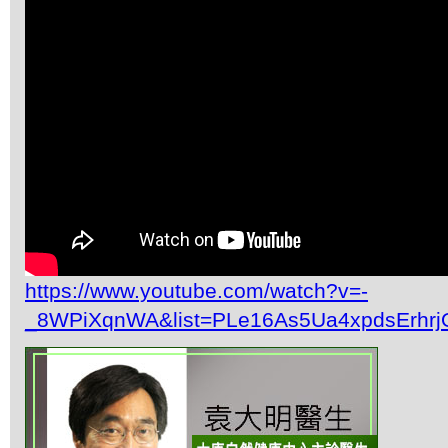
https://www.youtube.com/watch?v=-
_8WPiXqnWA&list=PLe16As5Ua4xpdsErhr