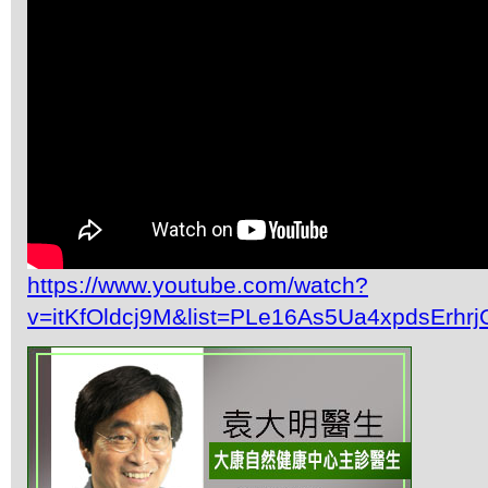
https://www.youtube.com/watch?
v=itKfOldcj9M&list=PLe16As5Ua4xpdsErh