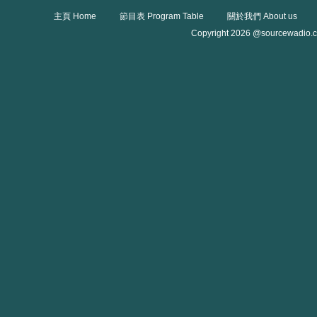
主頁 Home
節目表 Program Table
關於我們 About us
Copyright 2026 @sourcewadio.