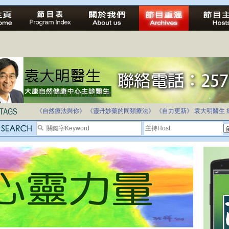
法治社會並不等同公正社會
自家教育合法化-推動多元化教育，全民學卷制
《自然療法與你》
《靈丹妙藥的同類療法》
《自力更新》
袁大明醫生