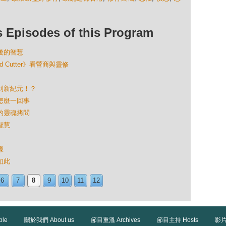
isodes of this Program
背後的智慧
nd Cutter》看營商與靈修
渡到新紀元！？
是怎麼一回事
學的靈魂拷問
智慧
樣
如此
6
7
8
9
10
11
12
ble
關於我們 About us
節目重溫 Archives
節目主持 Hosts
影片