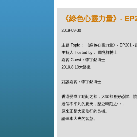
《綠色心靈力量》- EP2
2019-09-30
主題 Topic： 《綠色心靈力量》- EP201 
主持人 Hosted by： 周兆祥博士
嘉賓 Guest：李宇銘博士
2019.8.10大醫道
對談嘉賓：李宇銘博士
香港變成了動亂之都，大家都會好恐懼、憤
這個不平凡的夏天，歷史時刻之中，
原來正是大家修行的良機。
請聽李大夫的智慧。