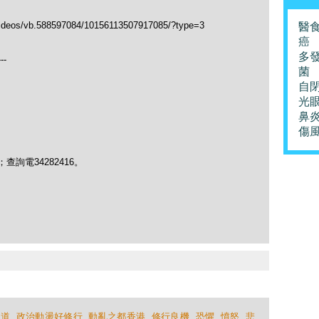
ideos/vb.588597084/10156113507917085/?type=3
醫
癌
多
---
菌
自
光
鼻
傷
chau；查詢電34282416。
醫道
,
政治動盪好修行
,
動亂之都香港
,
修行良機
,
恐懼
,
憤怒
,
悲