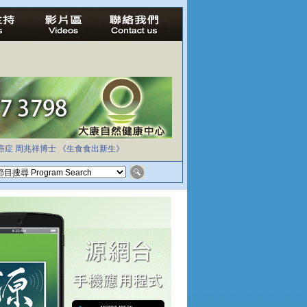
癌症
周兆祥博士
《生食食出新生》