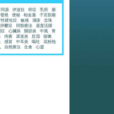
食同源
伊波拉
癌症
乳癌
腸
發燒
便秘
柏金遜
子宮肌瘤
發性硬化症
敏感
濕疹
念珠
抑鬱症
同類療法
過度活躍
閉症
心臟病
關節炎
中風
青
眼
痔瘡
尿道炎
肚瀉
咳嗽
炎
感冒
中耳炎
嘔吐
花粉熱
風
自然療法
生食
心靈