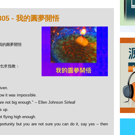
05 - 我的圓夢開悟
- 我的圓夢開悟
乞求指教：
iven.
now it was impossible.
re not big enough." -- Ellen Johnson Sirleaf
s up.
t flying high enough.
ortunity but you are not sure you can do it, say yes – then