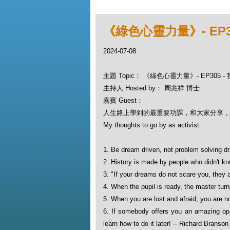
《綠色心靈力量》- EP3
2024-07-08
主題 Topic： 《綠色心靈力量》- EP305 
主持人 Hosted by： 周兆祥 博士
嘉賓 Guest：
人生路上學到的最重要功課，和大家分享，
My thoughts to go by as activist:
1. Be dream driven, not problem solving dr
2. History is made by people who didn't k
3. "If your dreams do not scare you, they a
4. When the pupil is ready, the master turn
5. When you are lost and afraid, you are no
6. If somebody offers you an amazing opp
learn how to do it later! -- Richard Branson