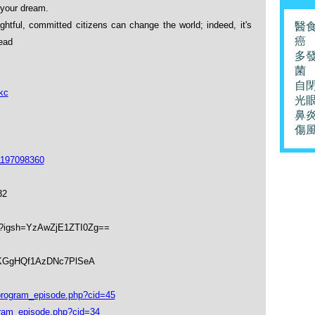
 your dream.
ghtful, committed citizens can change the world; indeed, it's
醫
癌
Mead
多
菌
自
kc
光
鼻
傷
1197098360
32
hk?igsh=YzAwZjE1ZTI0Zg==
soKGgHQf1AzDNc7PlSeA
ogram_episode.php?cid=45
ram_episode.php?cid=34