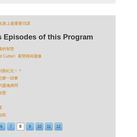
生路上最重要功課
isodes of this Program
背後的智慧
nd Cutter》看營商與靈修
渡到新紀元！？
是怎麼一回事
學的靈魂拷問
智慧
樣
如此
6
7
8
9
10
11
12