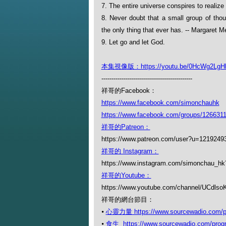
7. The entire universe conspires to realize
8. Never doubt that a small group of thou
the only thing that ever has. -- Margaret 
9. Let go and let God.
本集視像版：https://youtu.be/0HcWg2LgH
---------------------------------------------
祥哥的Facebook：
https://www.facebook.com/simonchauhk
https://www.facebook.com/groups/126631
祥哥的Patreon：
https://www.patreon.com/user?u=1219249
祥哥的 Instagram：
https://www.instagram.com/simonchau_
祥哥的Youtube：
https://www.youtube.com/channel/UCdl
祥哥的網台節目：
⦁
心靈力量 https://www.sourcewadio.com/pr
⦁
食生 https://www.sourcewadio.com/prog