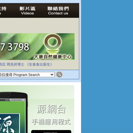
癌症
周兆祥博士
《生食食出新生》