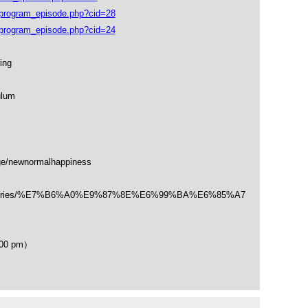
rogram_episode.php?cid=28
rogram_episode.php?cid=24
ing
ulum
ge/newnormalhappiness
/categories/%E7%B6%A0%E9%87%8E%E6%99%BA%E6%85%A7
00 pm）