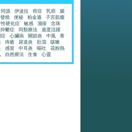
食同源
伊波拉
癌症
乳癌
腸
發燒
便秘
柏金遜
子宮肌瘤
發性硬化症
敏感
濕疹
念珠
抑鬱症
同類療法
過度活躍
閉症
心臟病
關節炎
中風
青
眼
痔瘡
尿道炎
肚瀉
咳嗽
炎
感冒
中耳炎
嘔吐
花粉熱
風
自然療法
生食
心靈