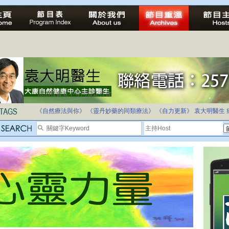
法治社會並不等同公正社會
自家教育合法化-推動多元化教育，全民學卷制
《自然療法與你》
《靈丹妙藥的同類療法》
《自力更新》
袁大明醫生