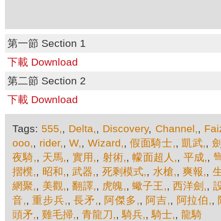
第一節 Section 1
下載 Download
第二節 Section 2
下載 Download
Tags:
555,
,
Delta,
,
Discovery
,
Channel,
,
Fai
ooo,
,
rider,
,
W,
,
Wizard,
,
假面騎士,
,
凱武,
,
劍
夜騎,
,
天馬,
,
實用,
,
射術,
,
幪面超人,
,
平成,
,
摺櫈,
,
昭和,
,
武器,
,
死剩模式,
,
水槍,
,
爽報,
,
網聚,
,
美觀,
,
翻譯,
,
虎魄,
,
蠍子王,
,
西洋劍,
,
設
音,
,
重步兵,
,
長矛,
,
阿傑多,
,
阿吉,
,
阿拉伯,
,
頭矛,
,
雞毛掃,
,
青龍刀,
,
騎兵,
,
騎士,
,
龍騎