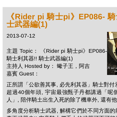
《Rider pi 騎士pi》EP086-
士武器編(1)
2013-07-12
主題 Topic： 《Rider pi 騎士pi》EP086-
騎士利其器!! 騎士武器編(1)
主持人 Hosted by： 蠍子王，阿吉
嘉賓 Guest：
正所謂「公欲善其事, 必先利其器」騎士對
超過40個年頭, 宇宙最強甄子丹都講過「
人」, 陪伴騎土出生入死的除了機車外, 還有他
多角度分析騎士武器, 解構它們於不同方面的能