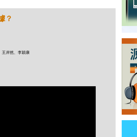
據？
醫生、王岸然、李穎康