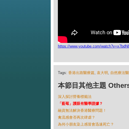
https://www.youtube.com/watch?v=x7bd
Tags:
香港出路醫療篇
,
袁大明
,
自然療法醫
本節目其他主題 Others Ep
深入探討營養標籤法
「藍莓」護眼有醫學證據？
融資無法解決香港醫療問題！
禽流感會否再次肆虐？
為何小朋友染上感冒會迅速死亡？