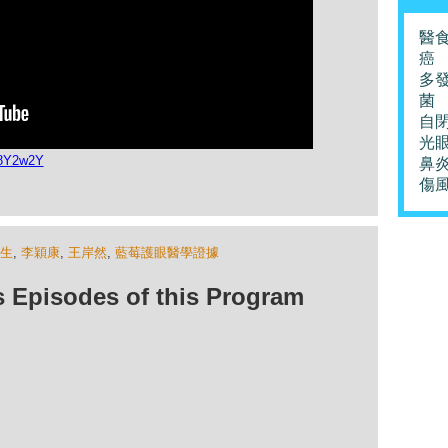
醫
癌
多
菌
自
光
N8Y2w2Y
鼻
傷
生
,
李穎康
,
王岸然
,
藍莓護眼醫學證據
isodes of this Program