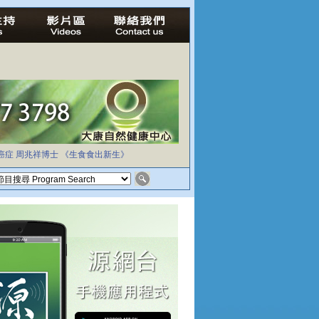
癌症
周兆祥博士
《生食食出新生》