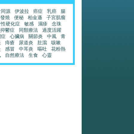
食同源
伊波拉
癌症
乳癌
腸
發燒
便秘
柏金遜
子宮肌瘤
發性硬化症
敏感
濕疹
念珠
抑鬱症
同類療法
過度活躍
閉症
心臟病
關節炎
中風
青
眼
痔瘡
尿道炎
肚瀉
咳嗽
炎
感冒
中耳炎
嘔吐
花粉熱
風
自然療法
生食
心靈