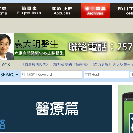
法治社會並不等同公正社會
自家教育合法化-推動多元化教育，全民學卷制
《自然療法與你》
《靈丹妙藥的同類療法》
《自力更新》
袁大明醫生