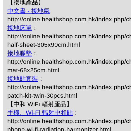
【接地產品】
中文書 - 接地氣
http://online.healthshop.com.hk/index.php/c
接地床單
：
http://online.healthshop.com.hk/index.php/c
half-sheet-305x90cm.html
接地膠墊
：
http://online.healthshop.com.hk/index.php/c
mat-68x25cm.html
接地貼套裝
：
http://online.healthshop.com.hk/index.php/c
patch-kit-twin-30pcs.html
【中和 WiFi 輻射產品】
手機、Wi-Fi 輻射中和貼
：
http://online.healthshop.com.hk/index.php/c
phone-wi-fi-radiation-harmonizer.html