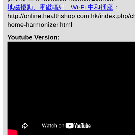
地磁擾動、電磁輻射、Wi-Fi 中和插座
：
http://online.healthshop.com.hk/index.php/
home-harmonizer.html
Youtube Version: