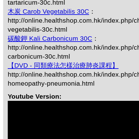
tartaricum-30c.html
木炭 Carob Vegetabilis 30C
：
http://online.healthshop.com.hk/index.php/c
vegetabilis-30c.html
碳酸鉀 Kali Carbonicum 30C
：
http://online.healthshop.com.hk/index.php/ch
carbonicum-30c.html
【DVD - 同類療法怎樣治療肺炎課程】
http://online.healthshop.com.hk/index.php/c
homeopathy-pneumonia.html
Youtube Version: