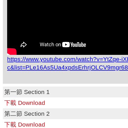
https://www.youtube.com/watch?v=YtZqe-iX
c&list=PLe16As5Ua4xpdsErhrjOLCV9mgr6
第一節 Section 1
下載 Download
第二節 Section 2
下載 Download