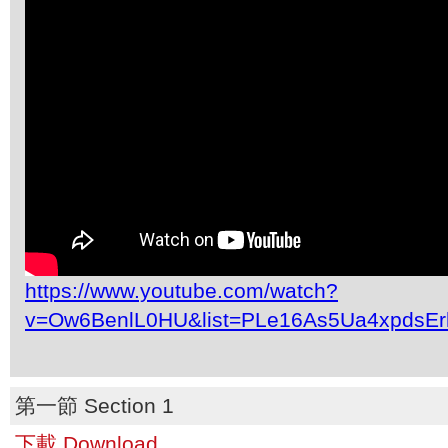
https://www.youtube.com/watch?
v=Ow6BenlL0HU&list=PLe16As5Ua4xpdsEr
第一節 Section 1
下載 Download