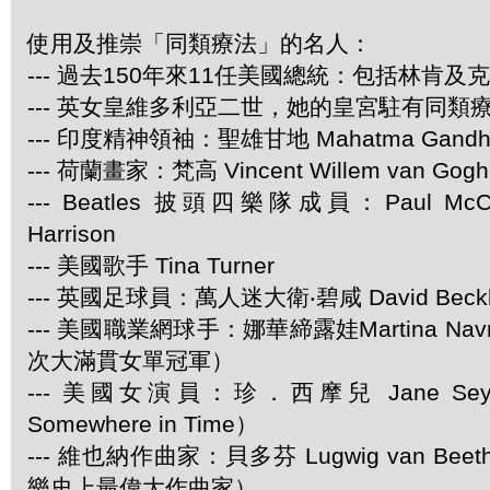
使用及推崇「同類療法」的名人：
--- 過去150年來11任美國總統：包括林肯及
--- 英女皇維多利亞二世，她的皇宮駐有同類
--- 印度精神領袖：聖雄甘地 Mahatma Gandh
--- 荷蘭畫家：梵高 Vincent Willem van Gogh
--- Beatles 披頭四樂隊成員：Paul McCar
Harrison
--- 美國歌手 Tina Turner
--- 英國足球員：萬人迷大衛‧碧咸 David Beck
--- 美國職業網球手：娜華締露娃Martina Navra
次大滿貫女單冠軍）
--- 美國女演員：珍．西摩兒 Jane Se
Somewhere in Time）
--- 維也納作曲家：貝多芬 Lugwig van Be
樂史上最偉大作曲家）