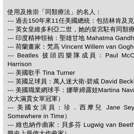
使用及推崇「同類療法」的名人：
--- 過去150年來11任美國總統：包括林肯及
--- 英女皇維多利亞二世，她的皇宮駐有同類
--- 印度精神領袖：聖雄甘地 Mahatma Gandh
--- 荷蘭畫家：梵高 Vincent Willem van Gogh
--- Beatles 披頭四樂隊成員：Paul McCar
Harrison
--- 美國歌手 Tina Turner
--- 英國足球員：萬人迷大衛‧碧咸 David Beck
--- 美國職業網球手：娜華締露娃Martina Navra
次大滿貫女單冠軍）
--- 美國女演員：珍．西摩兒 Jane Se
Somewhere in Time）
--- 維也納作曲家：貝多芬 Lugwig van Be
樂史上最偉大作曲家）