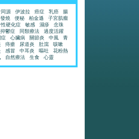
食同源
伊波拉
癌症
乳癌
腸
發燒
便秘
柏金遜
子宮肌瘤
發性硬化症
敏感
濕疹
念珠
抑鬱症
同類療法
過度活躍
閉症
心臟病
關節炎
中風
青
眼
痔瘡
尿道炎
肚瀉
咳嗽
炎
感冒
中耳炎
嘔吐
花粉熱
風
自然療法
生食
心靈