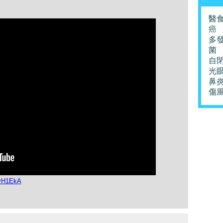
醫
癌
多
菌
自
光
鼻
傷
ovH1EkA