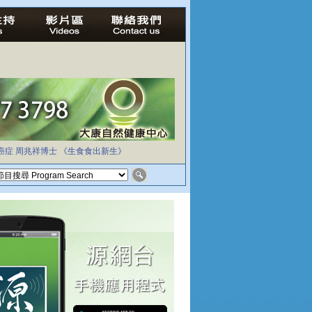
癌症
周兆祥博士
《生食食出新生》