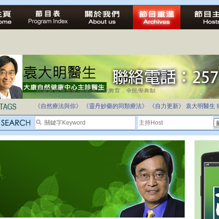
自家教育合法化-推動多元化教育，全民學卷制
《自然療法與你》
《靈丹妙藥的同類療法》
《自力更新》
袁大明醫生