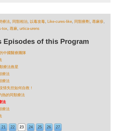
勢療法
,
同類相治
,
以毒攻毒
,
Like-cures-like
,
同類療劑
,
蕁麻疹
,
s-tox
,
蕁麻
,
urtica-urens
isodes of this Program
抗疫的中國醫療團隊
法
的同類療法救星
同類療法
同類療法
- 新冠疫情失控如何自救！
胃灼熱的同類療法
療法
同類療法
法
21
22
23
24
25
26
27