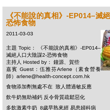
《不能說的真相》-EP014–滅
恐怖食物
2011-03-03
主題 Topic： 《不能說的真相》-EP014–
滅絕人口大陰謀2-恐怖食物
主持人 Hosted by： 鐘源、賀些
嘉賓 Guest：伍雅芬Arlene（素食營養
師）arlene@health-concept.com.hk
食物添加劑無處不在
致人體過敏反應
飲牛奶無助補鈣
反令骨質疏鬆惡化
多飲激素牛奶
8
歲早熟來經
易患婦科病