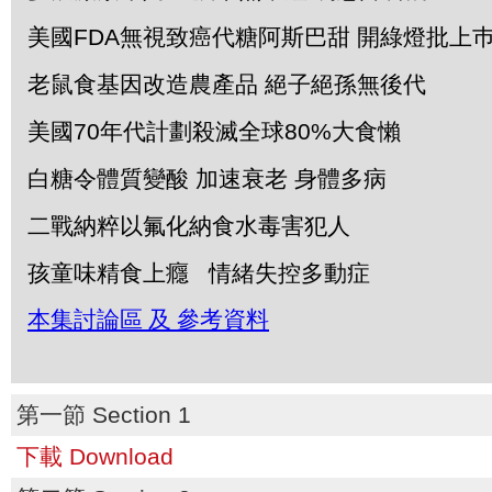
美國
FDA
無視致癌代糖阿斯巴甜
開綠燈批上
老鼠食基因改造農產品
絕子絕孫無後代
美國
70
年代計劃殺滅全球
80%
大食懶
白糖令體質變酸
加速衰老
身體多病
二戰納粹以氟化納食水毒害犯人
孩童味精食上癮
情緒失控多動症
本集討論區 及 參考資料
第一節 Section 1
下載 Download