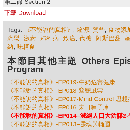
第二節 Section 2
下載 Download
Tags:
《不能說的真相》
,
鐘源
,
賀些
,
食物添
疏鬆
,
激素
,
婦科病
,
致癌
,
代糖
,
阿斯巴甜
,
納
,
味精食
本節目其他主題 Others Episod
Program
《不能說的真相》-EP019-牛奶危害健康
《不能說的真相》-EP018-竊聽風雲
《不能說的真相》-EP017-Mind Control 思
《不能說的真相》-EP016-末日種子庫
《不能說的真相》-EP014–滅絕人口大陰謀2
《不能說的真相》-EP013–靈魂與輪迴