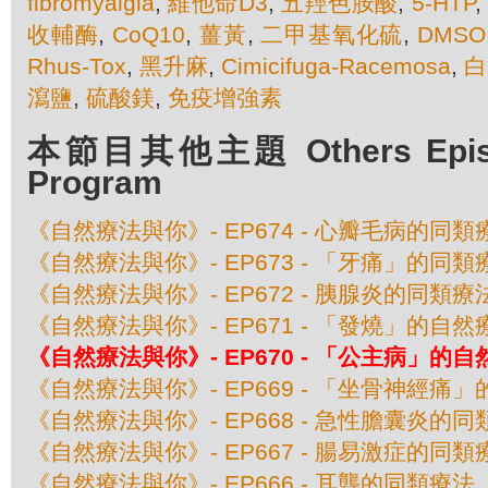
fibromyalgia
,
維他命D3
,
五羥色胺酸
,
5-HTP
收輔酶
,
CoQ10
,
薑黃
,
二甲基氧化硫
,
DMSO
Rhus-Tox
,
黑升麻
,
Cimicifuga-Racemosa
,
白
瀉鹽
,
硫酸鎂
,
免疫增強素
本節目其他主題 Others Episod
Program
《自然療法與你》- EP674 - 心瓣毛病的同類
《自然療法與你》- EP673 - 「牙痛」的同類
《自然療法與你》- EP672 - 胰腺炎的同類療
《自然療法與你》- EP671 - 「發燒」的自然
《自然療法與你》- EP670 - 「公主病」的
《自然療法與你》- EP669 - 「坐骨神經痛
《自然療法與你》- EP668 - 急性膽囊炎的
《自然療法與你》- EP667 - 腸易激症的同類
《自然療法與你》- EP666 - 耳聾的同類療法