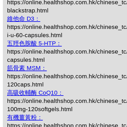
https://online.healthshop.com.hk/chinese_t
blackstrap.html
維他命 D3：
https://online.healthshop.com.hk/chinese_tc
i-u-60-capsules.html
五羥色胺酸 5-HTP：
https://online.healthshop.com.hk/chinese_tc
capsules.html
筋骨素 MSM：
https://online.healthshop.com.hk/chinese_
120caps.html
高吸收輔酶 CoQ10：
https://online.healthshop.com.hk/chinese_t
100mg-120softgels.html
有機薑黃粉：
https://online.healthshop.com.hk/chinese_tc