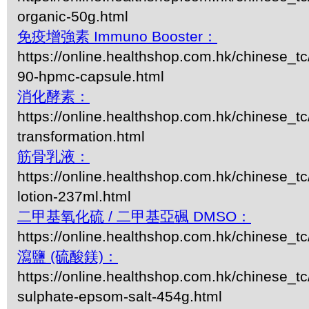
organic-50g.html
免疫增強素 Immuno Booster：
https://online.healthshop.com.hk/chinese_t
90-hpmc-capsule.html
消化酵素：
https://online.healthshop.com.hk/chinese_tc
transformation.html
筋骨乳液：
https://online.healthshop.com.hk/chinese_
lotion-237ml.html
二甲基氧化硫 / 二甲基亞碸 DMSO：
https://online.healthshop.com.hk/chinese_t
瀉鹽 (硫酸鎂)：
https://online.healthshop.com.hk/chinese_
sulphate-epsom-salt-454g.html