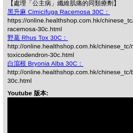
【處理「公主病」纖維肌痛的同類療劑】
黑升麻 Cimicifuga Racemosa 30C：
https://online.healthshop.com.hk/chinese_tc
racemosa-30c.html
野葛 Rhus Tox 30C：
http://online.healthshop.com.hk/chinese_tc/
toxicodendron-30c.html
白瀉根 Bryonia Alba 30C：
http://online.healthshop.com.hk/chinese_tc/
30c.html
Youtube 版本: