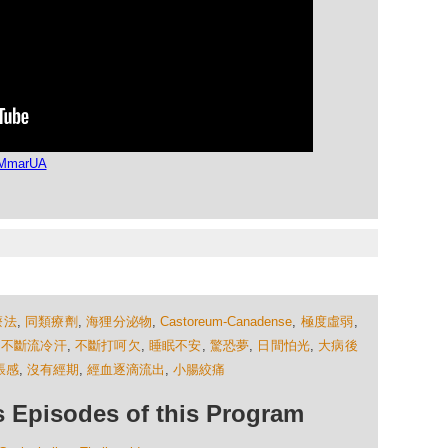
kMmarUA
療法
,
同類療劑
,
海狸分泌物
,
Castoreum-Canadense
,
極度虛弱
,
,
不斷流冷汗
,
不斷打呵欠
,
睡眠不安
,
驚恐夢
,
日間怕光
,
大病後
脹感
,
沒有經期
,
經血逐滴流出
,
小腸絞痛
isodes of this Program