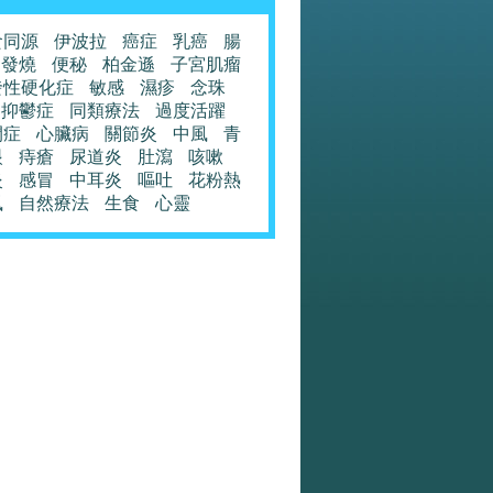
食同源
伊波拉
癌症
乳癌
腸
發燒
便秘
柏金遜
子宮肌瘤
發性硬化症
敏感
濕疹
念珠
抑鬱症
同類療法
過度活躍
閉症
心臟病
關節炎
中風
青
眼
痔瘡
尿道炎
肚瀉
咳嗽
炎
感冒
中耳炎
嘔吐
花粉熱
風
自然療法
生食
心靈