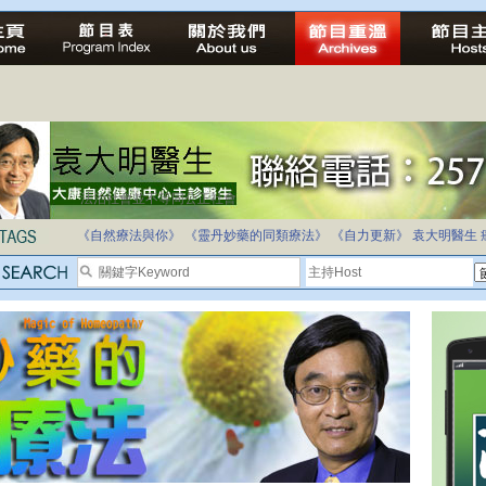
法治社會並不等同公正社會
自家教育合法化-推動多元化教育，全民學卷制
《自然療法與你》
《靈丹妙藥的同類療法》
《自力更新》
袁大明醫生