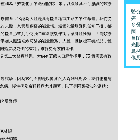
一種稱為「效能化」的過程配製出來，以激發其不可思議的醫療
醫
癌
醫療體系，它認為人體是具有能量場或生命力的生命體。我們從
多
式的人體，其實是稠密的能量場。這個能量場受到任何干擾，都
菌
能的能量形式則可使我們重新恢復平衡，讓身體痊癒。「同類療
自
新平衡人體這精緻巧妙的能量體系。人體一旦恢復平衡狀態，體
光
開始展現更佳的機能，維持更有效的運作。
鼻
界第二大醫療體系。大約有五億人口經常採用，75 個國家有政
傷
做過試驗，因為它們全都是以健康的人為測試對象，我們也都清
急病、慢性病及奇難雜症尤其顯著，以下是同類療法的優點︰
和奇難雜症
及克林頓
類療法御醫