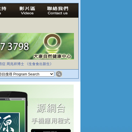
癌症
周兆祥博士
《生食食出新生》