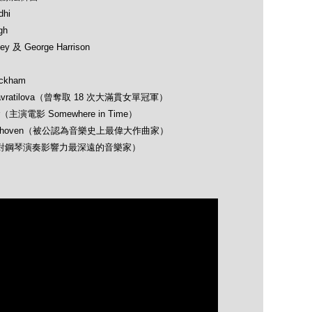
hi
gh
 及 George Harrison
ckham
avratilova（曾奪取 18 次大滿貫女單冠軍）
（主演電影 Somewhere in Time）
 Beethoven（被公認為音樂史上最偉大作曲家）
opin（對鋼琴演奏影響力最深遠的音樂家）