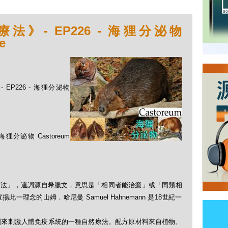
》- EP226 - 海狸分泌物
e
EP226 - 海狸分泌物
泌物 Castoreum
「順勢療法」，這詞源自希臘文，意思是「相同者能治癒」或「同類相
理念的山姆．哈尼曼 Samuel Hahnemann 是18世紀一
劑來刺激人體免疫系統的一種自然療法。配方原材料來自植物、