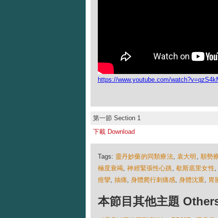
https://www.youtube.com/watch?v=qzS4
第一節 Section 1
下載 Download
Tags:
靈丹妙藥的同類療法
,
袁大明
,
順勢
極度衰竭
,
神經緊張性心跳
,
歇斯底里女性
痙攣
,
抽痛
,
身體爬行刺痛感
,
身體沈重
,
胃
本節目其他主題 Others Ep