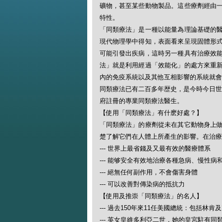
礦物，甚至某些動物製品。這些療劑經由
特性。
「同類療法」是一種以能量為理論基礎的
現代物理學中得知，表面看來呈現固體形
可能引發出疾病，這時另一種具有治療效
法」就是利用經過「效能化」的處方來重
內的免疫系統以及其他互相影響的系統就會
同類療法已有二百多年歴史，是今時今日世
府註冊的專業同類療法醫生。
【使用「同類療法」有什麽好處？】
「同類療法」的療劑從未在其它動物身上
楚了解它們在人體上所產生的影響。在治療
--- 世界上最省錢及又最有效的醫療體系
--- 能够安全有效地治療各種急病、慢性病
--- 絕無任何副作用，不會傷害身體
--- 可以改善對傳染病的抵抗力
【使用及推崇「同類療法」的名人】
--- 過去150年來11任美國總統：包括林肯
--- 英女皇維多利亞二世，她的皇宮駐有同