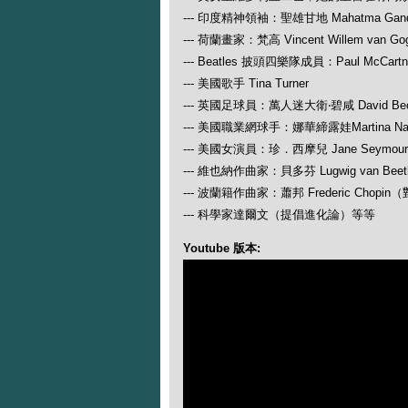
--- 印度精神領袖：聖雄甘地 Mahatma Gand
--- 荷蘭畫家：梵高 Vincent Willem van Go
--- Beatles 披頭四樂隊成員：Paul McCartney
--- 美國歌手 Tina Turner
--- 英國足球員：萬人迷大衛‧碧咸 David Be
--- 美國職業網球手：娜華締露娃Martina N
--- 美國女演員：珍．西摩兒 Jane Seymour
--- 維也納作曲家：貝多芬 Lugwig van
--- 波蘭籍作曲家：蕭邦 Frederic Ch
--- 科學家達爾文（提倡進化論）等等
Youtube 版本: