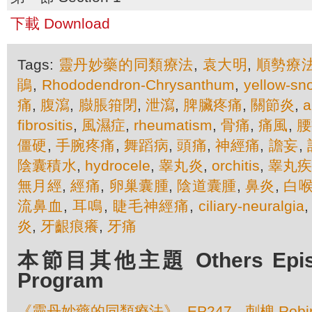
下載 Download
Tags:
靈丹妙藥的同類療法
,
袁大明
,
順勢療
鵑
,
Rhododendron-Chrysanthum
,
yellow-sn
痛
,
腹瀉
,
臌脹箝閉
,
泄瀉
,
脾臟疼痛
,
關節炎
,
a
fibrositis
,
風濕症
,
rheumatism
,
骨痛
,
痛風
,
腰
僵硬
,
手腕疼痛
,
舞蹈病
,
頭痛
,
神經痛
,
譫妄
,
陰囊積水
,
hydrocele
,
睾丸炎
,
orchitis
,
睾丸
無月經
,
經痛
,
卵巢囊腫
,
陰道囊腫
,
鼻炎
,
白
流鼻血
,
耳鳴
,
睫毛神經痛
,
ciliary-neuralgia
炎
,
牙齦痕癢
,
牙痛
本節目其他主題 Others Episod
Program
《靈丹妙藥的同類療法》- EP247 - 刺槐 Robinia