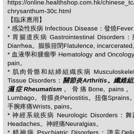
https://online.healthshop.com.hk/chinese_t
chrysanthum-30c.html
【臨床應用】
* 感染性疾病 Infectious Disease：發燒Feve
* 胃腸道疾病 Gastrointestinal Disorde
Diarrhea。臌脹箝閉Flatulence, incarcerate
* 血液學和腫瘤學 Hematology and Oncolo
pain。
* 肌肉骨骼和結締組織疾病 Musculoskeletal 
Tissue Disorders：
關節炎Arthritis。纖維組織
濕症Rheumatism
。骨痛Bone, pain
Lumbago。骨膜炎Periostitis。扭傷Sprains
手腕疼痛Wrists, pains。
* 神經系統疾病 Neurologic Disorders
Headaches。神經痛Neuralgias。
* 精神病 Psychiatric Disorders：譫妄