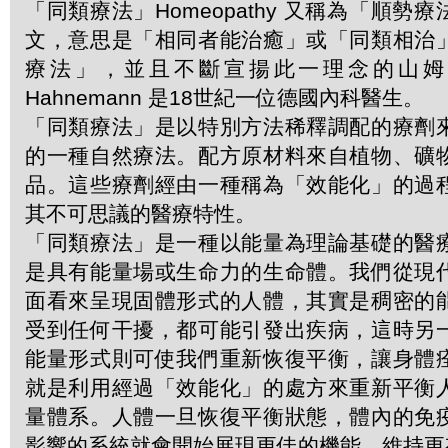
「同類療法」Homeopathy 又稱為「順勢
文，意思是「相同者能治癒」或「同類相治
療法」，並且不斷宣揚此一理念的山姆．哈
Hahnemann 是18世紀一位德國內科醫生。
「同類療法」是以特別方法稀釋調配的療劑
的一種自然療法。配方原材料來自植物、礦
品。這些療劑經由一種稱為「效能化」的過
其不可思議的醫療特性。
「同類療法」是一種以能量為理論基礎的醫
是具有能量場或生命力的生命體。我們從現
面看來呈現固體形式的人體，其實是稠密的
受到任何干擾，都可能引發出疾病，這時另
能量形式則可使我們重新恢復平衡，讓身體
就是利用經過「效能化」的處方來重新平衡
量體系。人體一旦恢復平衡狀態，體內的免
影響的系統就會開始展現更佳的機能，維持更