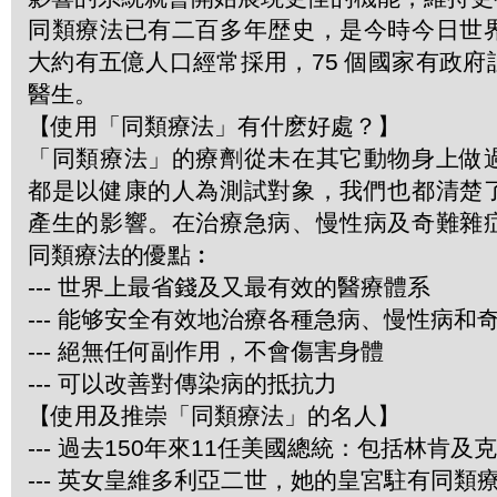
同類療法已有二百多年歴史，是今時今日世
大約有五億人口經常採用，75 個國家有政
醫生。
【使用「同類療法」有什麽好處？】
「同類療法」的療劑從未在其它動物身上做
都是以健康的人為測試對象，我們也都清楚
產生的影響。在治療急病、慢性病及奇難雜
同類療法的優點︰
--- 世界上最省錢及又最有效的醫療體系
--- 能够安全有效地治療各種急病、慢性病和
--- 絕無任何副作用，不會傷害身體
--- 可以改善對傳染病的抵抗力
【使用及推崇「同類療法」的名人】
--- 過去150年來11任美國總統：包括林肯及
--- 英女皇維多利亞二世，她的皇宮駐有同類