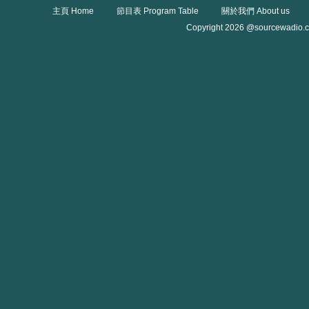
主頁 Home
節目表 Program Table
關於我們 About us
Copyright 2026 @sourcewadio.