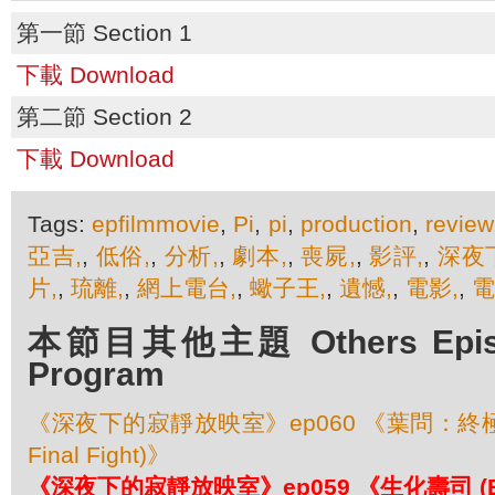
第一節 Section 1
下載 Download
第二節 Section 2
下載 Download
Tags:
epfilmmovie
,
Pi
,
pi
,
production
,
review
亞吉,
,
低俗,
,
分析,
,
劇本,
,
喪屍,
,
影評,
,
深夜
片,
,
琉離,
,
網上電台,
,
蠍子王,
,
遺憾,
,
電影,
,
電
本節目其他主題 Others Episod
Program
《深夜下的寂靜放映室》ep060 《葉問：終極一戰 
Final Fight)》
《深夜下的寂靜放映室》ep059 《生化壽司 (Bio