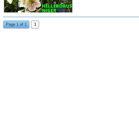
Page 1 of 1
1