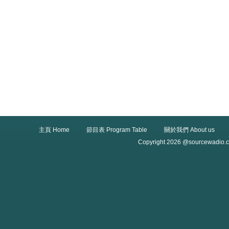
主頁 Home
節目表 Program Table
關於我們 About us
Copyright 2026 @sourcewadio.