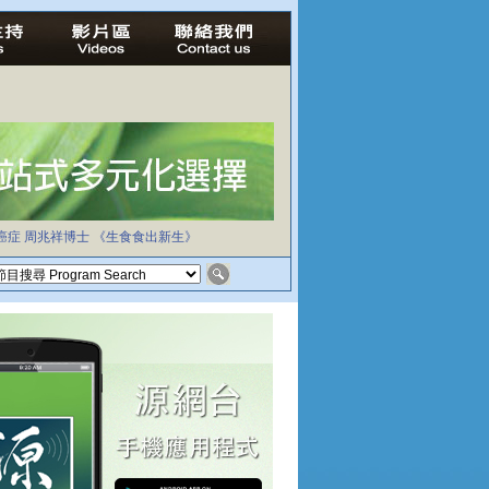
癌症
周兆祥博士
《生食食出新生》