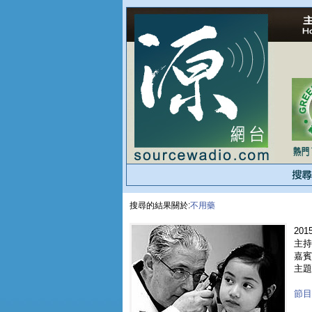
搜尋的結果關於:
不用藥
2015
主持
嘉賓 
主題
節目重