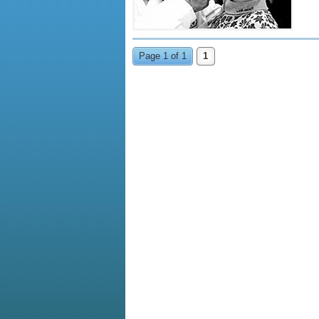
Page 1 of 1
1