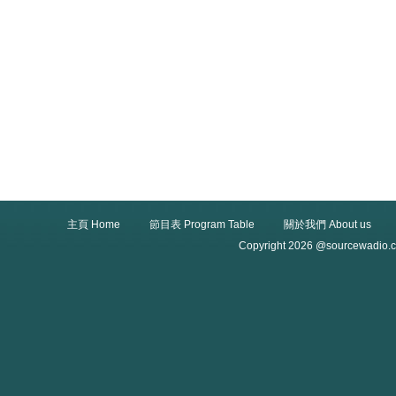
主頁 Home
節目表 Program Table
關於我們 About us
Copyright 2026 @sourcewadio.