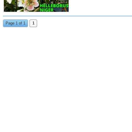
Page 1 of 1
1