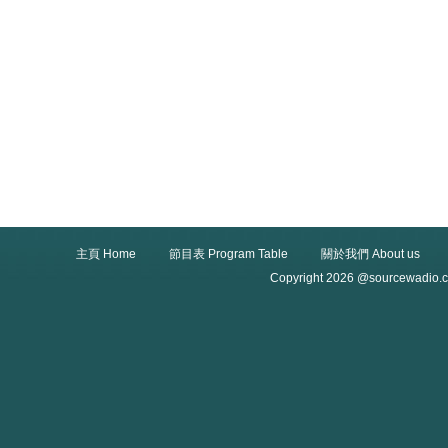
主頁 Home
節目表 Program Table
關於我們 About us
Copyright 2026 @sourcewadio.