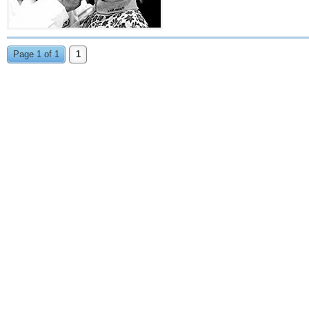
Page 1 of 1
1