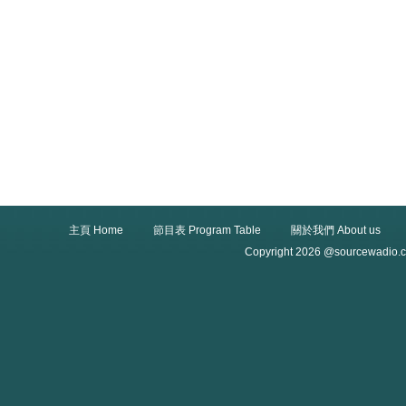
主頁 Home
節目表 Program Table
關於我們 About us
Copyright 2026 @sourcewadio.