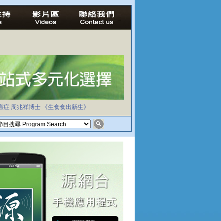
癌症
周兆祥博士
《生食食出新生》