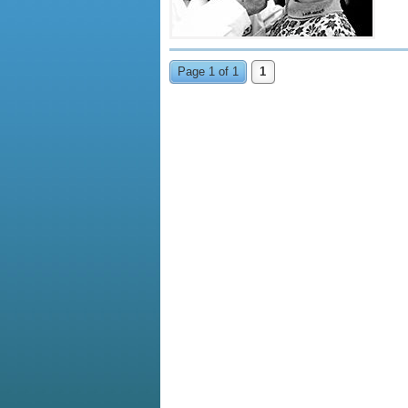
Page 1 of 1
1