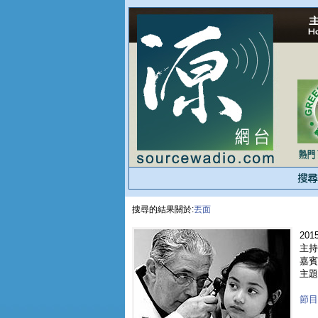
搜尋的結果關於:
丟面
2015
主持
嘉賓 
主題
節目重