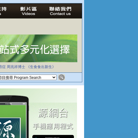
癌症
周兆祥博士
《生食食出新生》