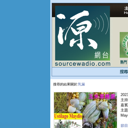
搜尋的結果關於:
乳漏
2023
主持
嘉賓 
主題 
May
節目重