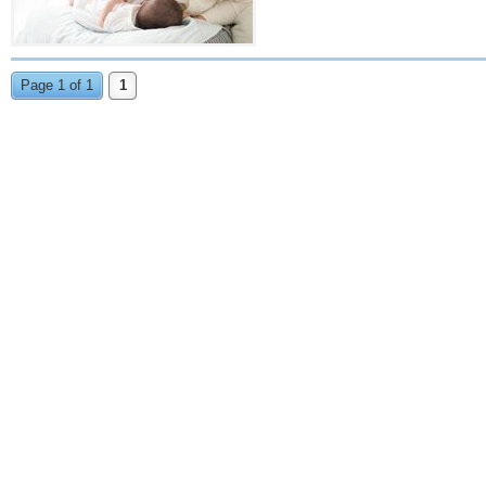
Page 1 of 1
1