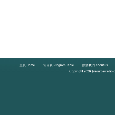
主頁 Home
節目表 Program Table
關於我們 About us
Copyright 2026 @sourcewadio.