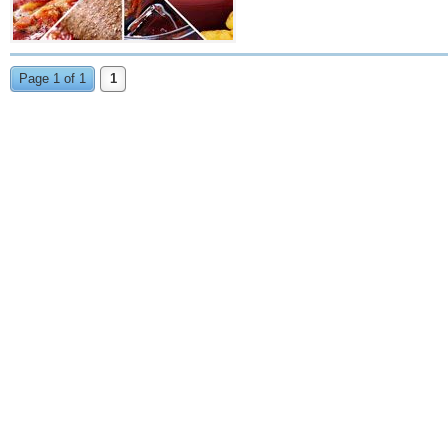
Page 1 of 1
1