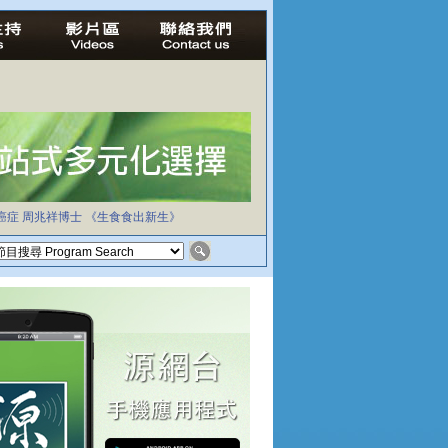
癌症
周兆祥博士
《生食食出新生》