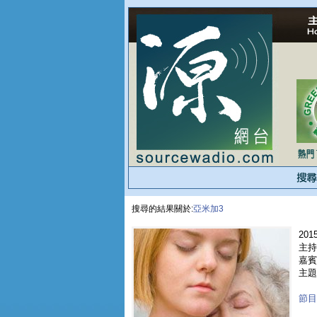
搜尋的結果關於:
亞米加3
2015
主持
嘉賓 
主題
節目重