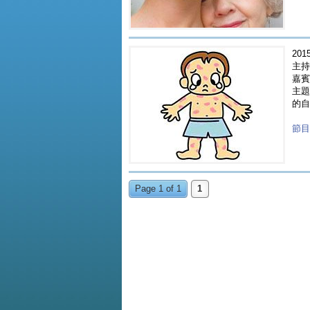
2015
主持
嘉賓 
主題 
的自
節目重
Page 1 of 1
1