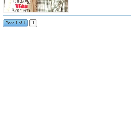
Page 1 of 1
1