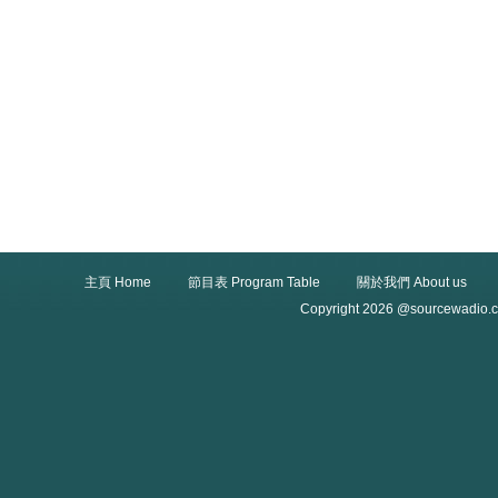
主頁 Home
節目表 Program Table
關於我們 About us
Copyright 2026 @sourcewadio.