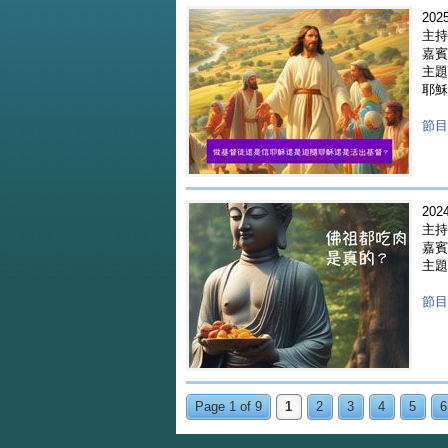
2025
主持
嘉賓 
主題
耶穌
節目重
2024
主持
嘉賓 
主題
節目重
Page 1 of 9
1
2
3
4
5
6