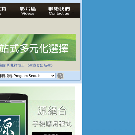
癌症
周兆祥博士
《生食食出新生》