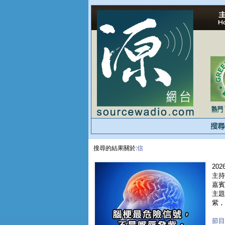
搜尋的結果關於:
信
2026
主持
嘉賓 
主題
紫，而
節目重