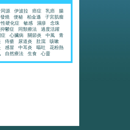
食同源
伊波拉
癌症
乳癌
腸
發燒
便秘
柏金遜
子宮肌瘤
發性硬化症
敏感
濕疹
念珠
抑鬱症
同類療法
過度活躍
閉症
心臟病
關節炎
中風
青
眼
痔瘡
尿道炎
肚瀉
咳嗽
炎
感冒
中耳炎
嘔吐
花粉熱
風
自然療法
生食
心靈