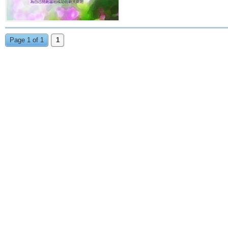
Page 1 of 1
1