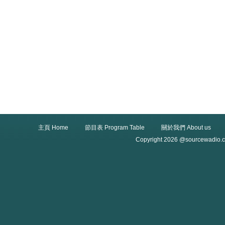
主頁 Home
節目表 Program Table
關於我們 About us
Copyright 2026 @sourcewadio.