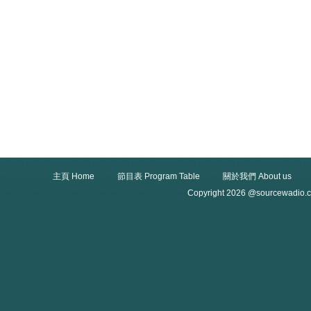
主頁 Home
節目表 Program Table
關於我們 About us
Copyright 2026 @sourcewadio.