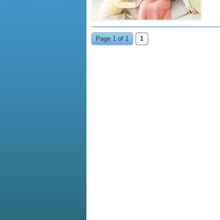
Page 1 of 1
1