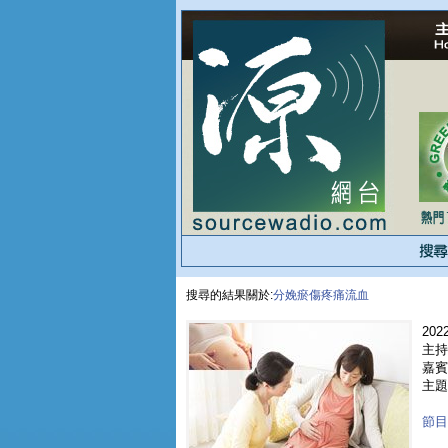
搜尋的結果關於:
分娩瘀傷疼痛流血
2022
主持
嘉賓 
主題
節目重