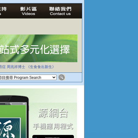
癌症
周兆祥博士
《生食食出新生》