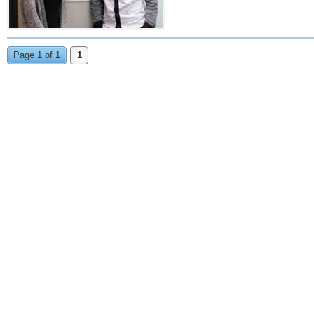
Page 1 of 1
1