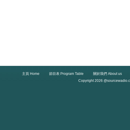
主頁 Home
節目表 Program Table
關於我們 About us
Copyright 2026 @sourcewadio.