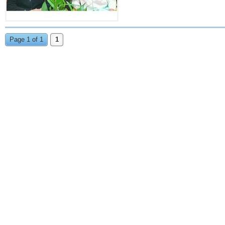
Page 1 of 1
1