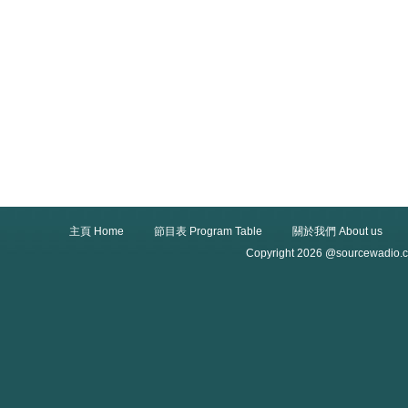
主頁 Home
節目表 Program Table
關於我們 About us
Copyright 2026 @sourcewadio.