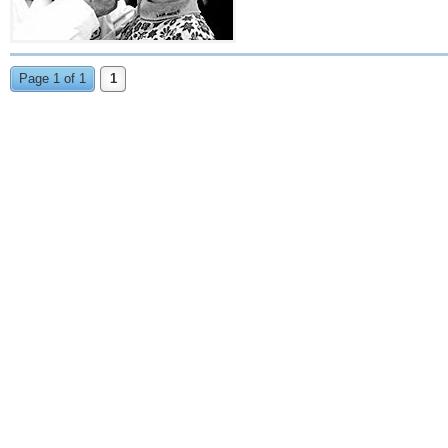
Page 1 of 1
1