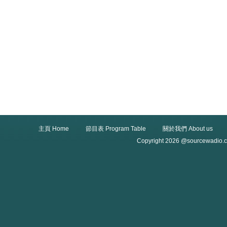
主頁 Home
節目表 Program Table
關於我們 About us
Copyright 2026 @sourcewadio.