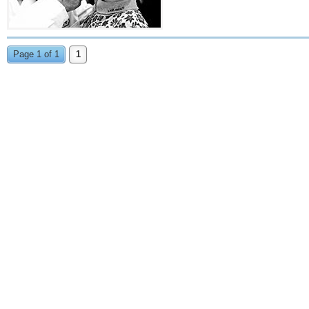
Page 1 of 1
1