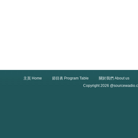
主頁 Home
節目表 Program Table
關於我們 About us
Copyright 2026 @sourcewadio.