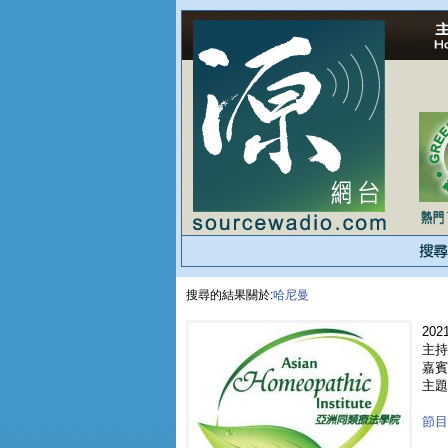
搜尋的結果關於:
哈尼曼
2021
主持人
嘉賓 
主題
節目重