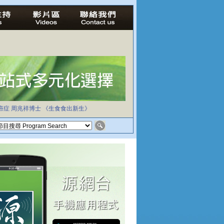
癌症
周兆祥博士
《生食食出新生》