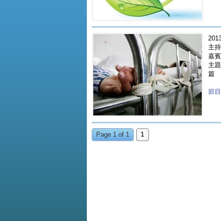
2013
主持
嘉賓 
主題
篇
節目重
Page 1 of 1
1