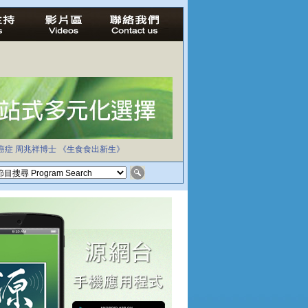
癌症
周兆祥博士
《生食食出新生》