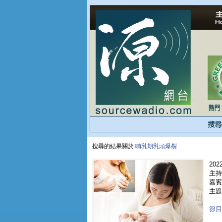
搜尋的結果關於:
哺乳期乳頭爆裂
2022
主持
嘉賓 
主題
節目重