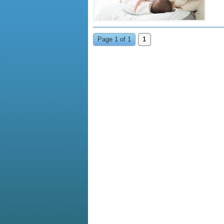
Page 1 of 1
1