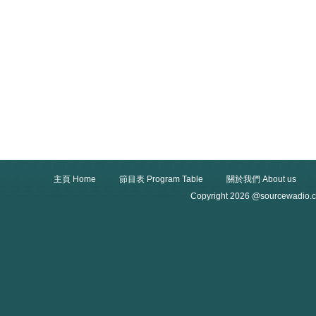
主頁 Home
節目表 Program Table
關於我們 About us
Copyright 2026 @sourcewadio.