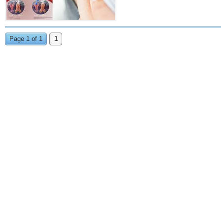
Page 1 of 1
1