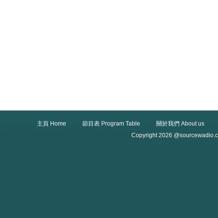
主頁 Home
節目表 Program Table
關於我們 About us
Copyright 2026 @sourcewadio.