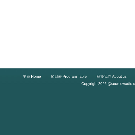
主頁 Home
節目表 Program Table
關於我們 About us
Copyright 2026 @sourcewadio.