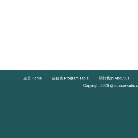
主頁 Home
節目表 Program Table
關於我們 About us
Copyright 2026 @sourcewadio.