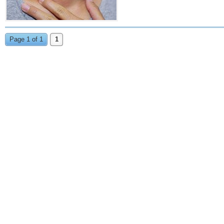
Page 1 of 1
1