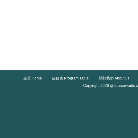
主頁 Home
節目表 Program Table
關於我們 About us
Copyright 2026 @sourcewadio.