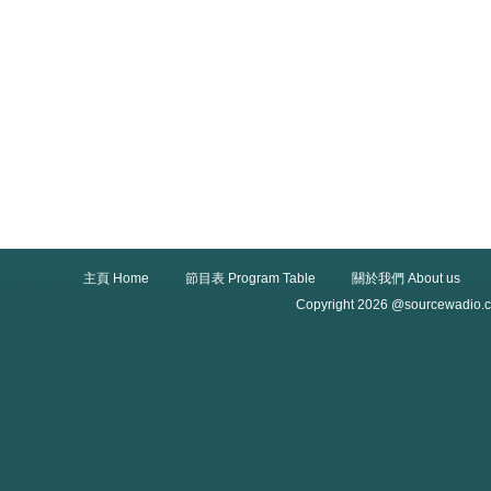
主頁 Home
節目表 Program Table
關於我們 About us
Copyright 2026 @sourcewadio.