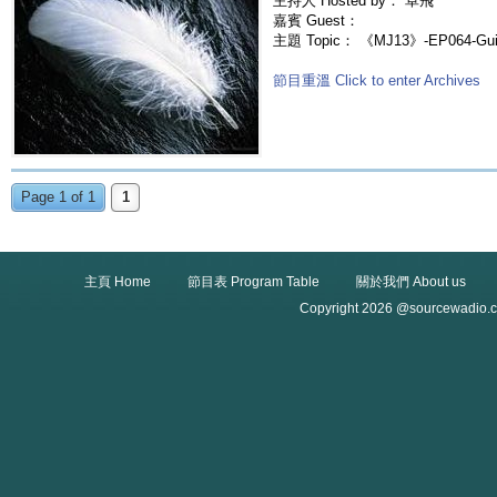
主持人 Hosted by： 卓飛
嘉賓 Guest：
主題 Topic： 《MJ13》-EP064-Gui
節目重溫 Click to enter Archives
Page 1 of 1
1
主頁 Home
節目表 Program Table
關於我們 About us
Copyright 2026 @sourcewadio.