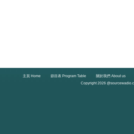
主頁 Home
節目表 Program Table
關於我們 About us
Copyright 2026 @sourcewadio.