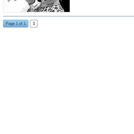
Page 1 of 1
1