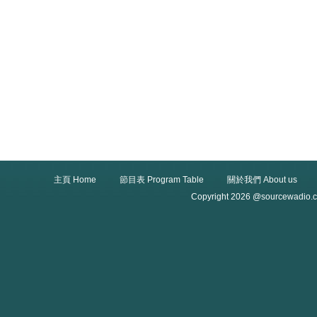
主頁 Home
節目表 Program Table
關於我們 About us
Copyright 2026 @sourcewadio.