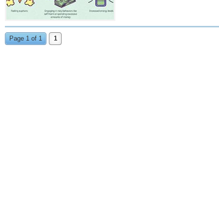
Page 1 of 1
1